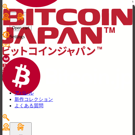
...
Open cart
Settings
アパレル
新作コレクション
よくある質問
...