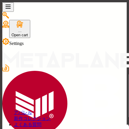
...
Open cart
Settings
₿
アパレル
新作コレクション
よくある質問