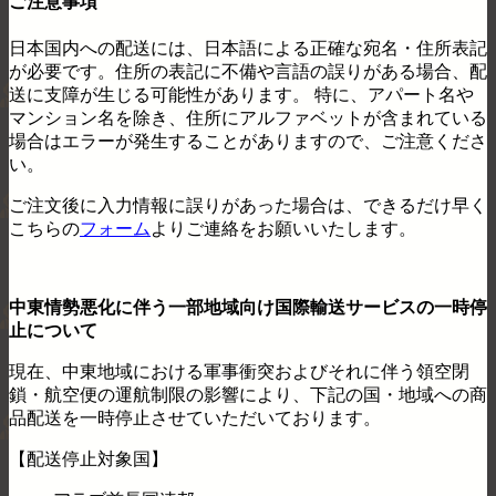
ご注意事項
日本国内への配送には、日本語による正確な宛名・住所表記
が必要です。住所の表記に不備や言語の誤りがある場合、配
送に支障が生じる可能性があります。
特に、アパート名や
マンション名を除き、住所にアルファベットが含まれている
場合はエラーが発生することがありますので、ご注意くださ
い。
ご注文後に入力情報に誤りがあった場合は、できるだけ早く
こちらの
フォーム
よりご連絡をお願いいたします。
中東情勢悪化に伴う一部地域向け国際輸送サービスの一時停
止について
現在、中東地域における軍事衝突およびそれに伴う領空閉
鎖・航空便の運航制限の影響により、下記の国・地域への商
品配送を一時停止させていただいております。
【配送停止対象国】