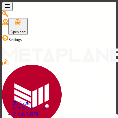
...
Open cart
Settings
₿
アパレル
新作コレクション
よくある質問