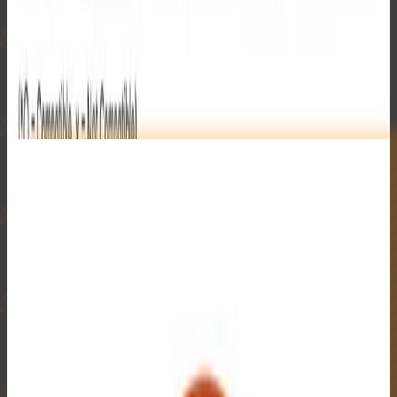
できません。
ご不明な点やご質問がございましたら、こちらの
よくある質
問
をご覧下さい。
その他の商品
₿
₿
₿
₿
₿
₿
₿
₿
₿
₿
₿
₿
₿
₿
₿
₿