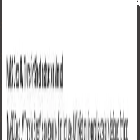
...
Open cart
Settings
アパレル
新作コレクション
よくある質問
...