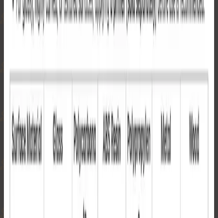
※ 配送日数は目安であり、実際の状況により前後する場合
があります。
返品、返金については、
交換・返品・返金ポリシー
をご覧く
ださい。
払い戻しの処理には最大2営業日かかります。
※ 予約注文には適用されません。
交換、返品、返金について
+
交換・返品について
当店では、不良品に対して30日間の返品ポリシーを設けてお
ります。
ご注文の商品に破損や欠陥が見つかった場合は、返品可能期
間内にアカウントページの注文履歴から交換または返品リク
エストを送信してください。
リクエストを受領後、通常24〜48時間以内（土日祝および年