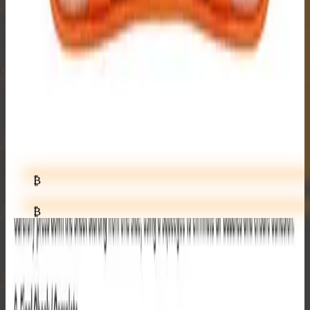
₿
₿
₿
₿
₿
₿
₿
₿
₿
₿
₿
₿
₿
₿
₿
🔒
₿
プラネットギア
カスタマーサービス
よくある質問