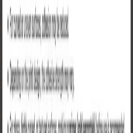
メタプラネット
のロゴがふんだんにデザインされたA4サイ
ズのステッカーシートです。さまざまなデザインとサイズの
ステッカーが一枚に凝縮されており、ノートパソコンやスマ
ートフォン、スーツケースなど、身の回りのアイテムを個性
的にカスタマイズできます。
UVコーティング仕上げの美しい光沢感に加え、耐久性・耐
水性にも優れています。
重量：25g
本体サイズ：W21cm / L30cm
シールの貼り方 (YouTube)
配送について
+
営業日13:00（日本時間）までのご注文は当日発送いたしま
す。
お届けの目安：
日本国内（本州・九州・四国・北海道）：1〜3日
日本国内（沖縄・離島）：3〜4日
海外（EMS）：3〜18日