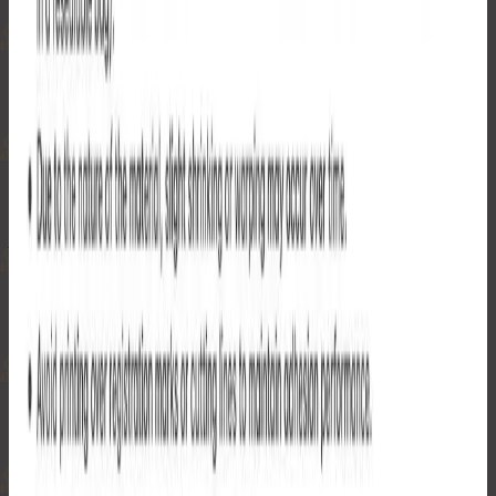
完売
Previous slide
Next slide
パンプ！パフィーステッカー
¥1,200から¥1,400
サイズ
A4
A5
ノードが泣いてる：在庫ゼロ
ビットコイン決済対応
商品詳細
−