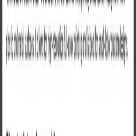
Open cart
Settings
ホーム
/
製品
/
パンプ！パフィーステッカー
完売
完売
完売