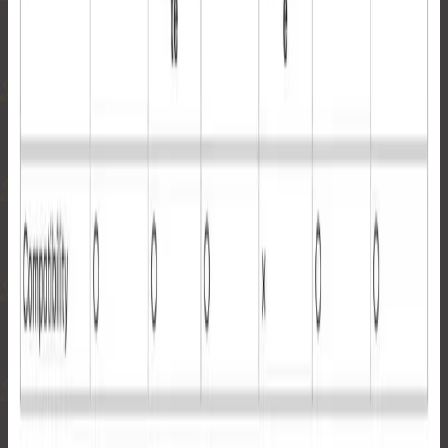
末年始を除く）にご連絡いたします。
返金について
返品が承認され、返金が発生した場合は、Shopifyにより通
常2営業日以内に返金処理が開始されます。
詳細は、当社の
交換・返品・返金ポリシー
をご確認くださ
い。
ご注意事項：
返金は、ご購入時にご利用いただいたお支払い方法に
て行われます。
ビットコインでお支払いの場合、返金は現地通貨（法
定通貨）で行われます。
返金処理は当店ではなく、Shopifyが直接行います。
ご利用の金融機関によっては、返金が口座に反映され
るまで最大10営業日ほどかかる場合があります。
返金処理が一度開始されますと、その後の取り消しは